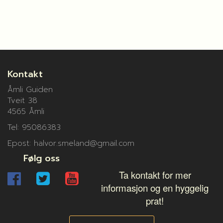
Kontakt
Åmli Guiden
Tveit 38
4565 Åmli
Tel: 95086383
Epost: halvor.smeland@gmail.com
Følg oss
Ta kontakt for mer
informasjon og en hyggelig
prat!