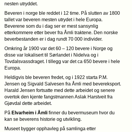
nesten utryddet.
Beveren i norge ble reddet i 12 time. På slutten av 1800
tallet var beveren mesten utrydet i hele Europa.
Beverene som du i dag ser er mest sansynlig
etterkommere etter bever fra Åmli traktene. Den norske
beverbestanden er i dag rundt 70 000 individer.
Omkring år 1900 var det 60 – 120 bevere i Norge og
disse var lokalisert til Sørlandet i Nidelva og i
Tovdalsvassdraget. I tillegg var det ca 650 bevere i hele
Europa.
Heldigvis ble beveren fredet, og i 1922 starta P.M.
Jensen og Sigvald Salvesen fra Åmli med bevereksport.
Harald Jensen fortsatte med dette arbeidet og senere
overtok den kjente fangstmannen Aslak Harstveit fra
Gjøvdal dette arbeidet.
På
Elvarheim i Åmli
finner du bevermuseum hvor du
kan se beverens historie og utvikling.
Museet bygger opphavleg på samlinga etter