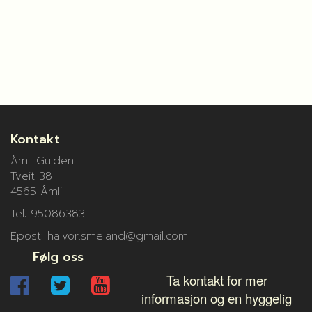
Kontakt
Åmli Guiden
Tveit 38
4565 Åmli
Tel: 95086383
Epost: halvor.smeland@gmail.com
Følg oss
Ta kontakt for mer
informasjon og en hyggelig